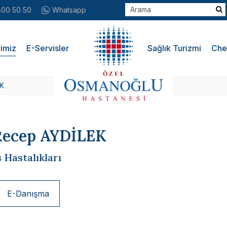
800 50 50
Whatsapp
imiz
E-Servisler
Sağlık Turizmi
Che
EK
 Recep AYDİLEK
 Hastalıkları
E-Danışma