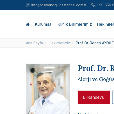
info@osmanogluhastanesi.com.tr
+90 850 
Kurumsal
Klinik Birimlerimiz
Hekimler
Ana Sayfa
Hekimlerimiz
Prof. Dr. Recep AYDİL
Prof. Dr.
Alerji ve Göğüs
E-Randevu