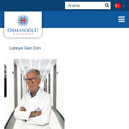
Listeye Geri Dön
Kurumsal
Klinik Birimlerimiz
Hekimlerimiz
E-Servisler
Check Up
Sağlık Turizmi