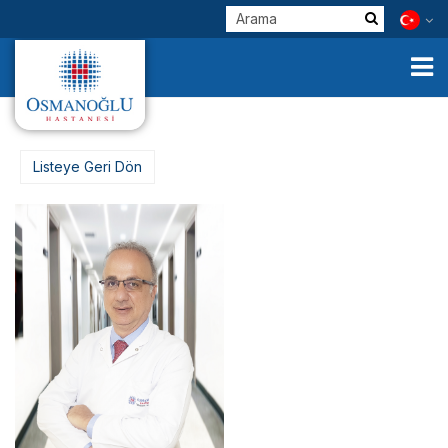
Listeye Geri Dön
Kurumsal
Klinik Birimlerimiz
Hekimlerimiz
E-Servisler
Check Up
Sağlık Turizmi