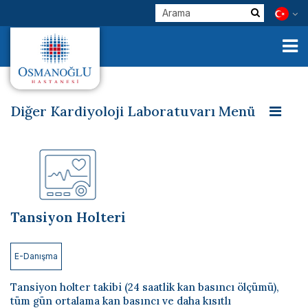
Diğer Kardiyoloji Laboratuvarı Menü
Efor Testi
Ekokardiyografi (Eko)
Kurumsal
Elektrokardiyografi (EKG)
Klinik Birimlerimiz
Holter Elektrokardiyografi (Holter EKG)
Hekimlerimiz
Tansiyon Holteri
Tansiyon Holteri
E-Servisler
Check Up
E-Danışma
Sağlık Turizmi
Tansiyon holter takibi (24 saatlik kan basıncı ölçümü),
tüm gün ortalama kan basıncı ve daha kısıtlı