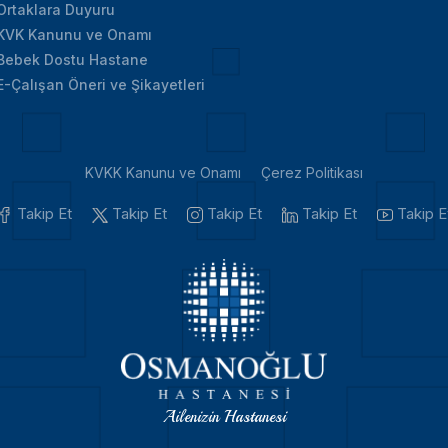
Ortaklara Duyuru
KVK Kanunu ve Onamı
Bebek Dostu Hastane
E-Çalışan Öneri ve Şikayetleri
KVKK Kanunu ve Onamı
Çerez Politikası
Takip Et
Takip Et
Takip Et
Takip Et
Takip E
Ailenizin Hastanesi