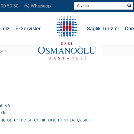
800 50 50
Whatsapp
imiz
E-Servisler
Sağlık Turizmi
Che
şimi
arı ve
dil
mi, öğrenme sürecinin önemli bir parçasıdır.