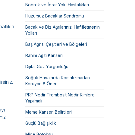
Böbrek ve İdrar Yolu Hastalıkları
Huzursuz Bacaklar Sendromu
hatlıkla
Bacak ve Diz Ağrılarınızı Hafifletmenin
Yolları
Baş Ağrısı Çeşitleri ve Bölgeleri
Rahim Ağzı Kanseri
Dijital Göz Yorgunluğu
Soğuk Havalarda Romatizmadan
irsiniz.
Koruyan 8 Öneri
PRP Nedir Trombosit Nedir Kimlere
Yapılmalı
ayı
Meme Kanseri Belirtileri
ızlı
Güçlü Bağışıklık
Mide Botoksu