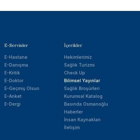
E-Servisler
İçerikler
E-Hastane
Hekimlerimiz
E-Danışma
Sağlık Turizmi
E-Kritik
Check Up
E-Doktor
Bilimsel Yayınlar
E-Geçmiş Olsun
Sağlık Broşürleri
E-Anket
Kurumsal Katalog
E-Dergi
Basında Osmanoğlu
Haberler
İnsan Kaynakları
İletişim