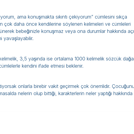
Anlıyorum, ama konuşmakta sıkıntı çekiyorum” cümlesini sıkça
̧ok daha önce kendilerine söylenen kelimeleri ve cümleleri
̧ünerek bebeğinizle konuşmaz veya ona durumlar hakkında aç
 yavaşlayabilir.
limelik, 3,5 yaşında ise ortalama 1000 kelimelik sözcük dağar
 cümlelerle kendini ifade etmesi beklenir.
tiyorsak onlarla birebir vakit geçirmek çok önemlidir. Çocuğun
asalda nelerin olup bittiği, karakterlerin neler yaptığı hakkında