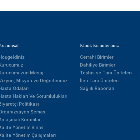
Kurumsal
Klinik Birimlerimiz
Hoşgeldiniz
Cerrahi Birimler
Kurucumuz
Dahiliye Birimler
Kurucumuzun Mesajı
Teşhis ve Tanı Üniteleri
Vizyon, Misyon ve Değerlerimiz
İleri Tanı Üniteleri
Hasta Odaları
Sağlık Raporları
Hasta Hakları Ve Sorumlulukları
Ziyaretçi Politikası
Organizsayon Şeması
Anlaşmalı Kurumlar
Kalite Yönetim Birimi
Kalite Yönetim Çalışmaları