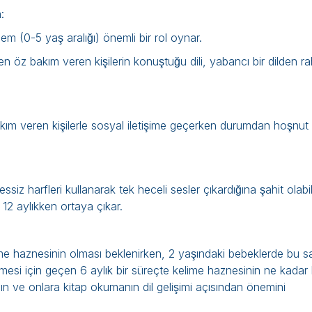
:
m (0-5 yaş aralığı) önemli bir rol oynar.
n öz bakım veren kişilerin konuştuğu dili, yabancı bir dilden ra
bakım veren kişilerle sosyal iletişime geçerken durumdan hoşnut
siz harfleri kullanarak tek heceli sesler çıkardığına şahit olabil
k 12 aylıkken ortaya çıkar.
ime haznesinin olması beklenirken, 2 yaşındaki bebeklerde bu s
lmesi için geçen 6 aylık bir süreçte kelime haznesinin ne kadar h
nın ve onlara kitap okumanın dil gelişimi açısından önemini